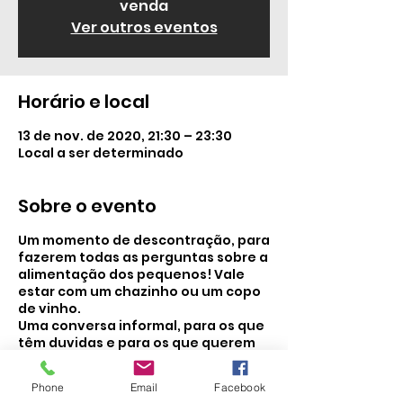
venda
Ver outros eventos
Horário e local
13 de nov. de 2020, 21:30 – 23:30
Local a ser determinado
Sobre o evento
Um momento de descontração, para
fazerem todas as perguntas sobre a
alimentação dos pequenos! Vale
estar com um chazinho ou um copo
de vinho.
Uma conversa informal, para os que
têm duvidas e para os que querem
só ouvir as dúvidas dos outros.
Custo de 5€/pessoa, um valor
Phone
Email
Facebook
simpático para que todos possam