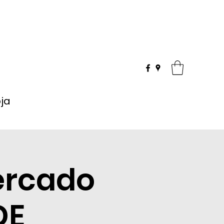
oja
ercado
DE