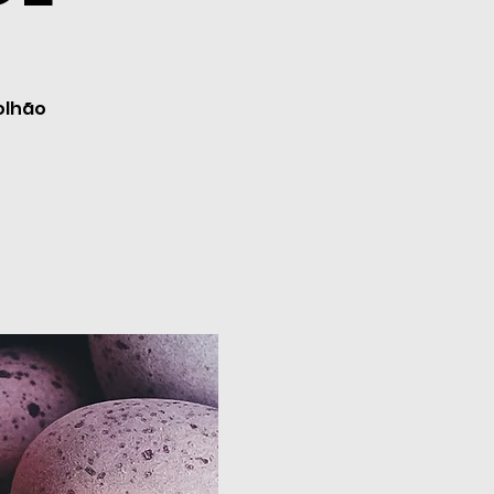
olhão