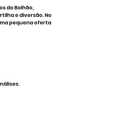
s do Bolhão, 
lha e diversão. No 
 uma pequena oferta 
nálises.