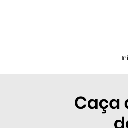
In
Caça 
d