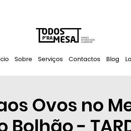
ício
Sobre
Serviços
Contactos
Blog
L
aos Ovos no M
o Bolhão - TAR