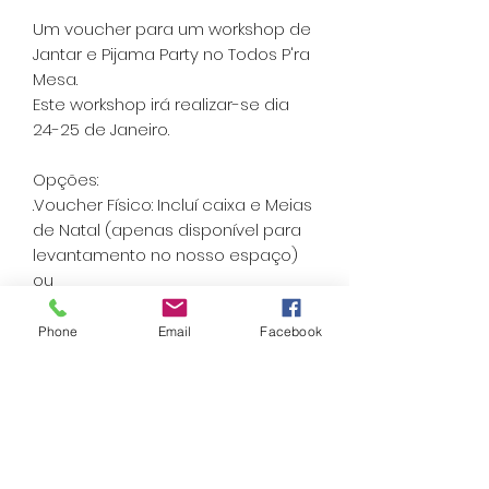
Um voucher para um workshop de
Jantar e Pijama Party no Todos P'ra
Mesa.
Este workshop irá realizar-se dia
24-25 de Janeiro.
Opções:
.Voucher Físico: Incluí caixa e Meias
de Natal (apenas disponível para
levantamento no nosso espaço)
ou
.Voucher Digital: Incluí apenas o PDF
com o Voucher
Phone
Email
Facebook
Todos P'ra Mesa