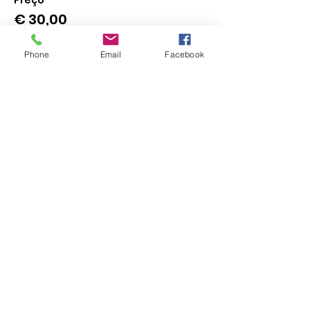
Preço
€ 30,00
Phone
Email
Facebook
Vendas encerradas
Tipo de ingresso
Bilhete Criança
Preço
€ 0,00