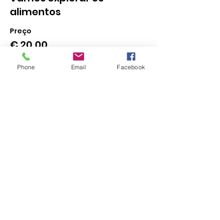
alimentos
Preço
€ 20,00
Phone
Email
Facebook
Esse evento está esgotado.
Todos P'ra Mesa
Inscrição Newsletter