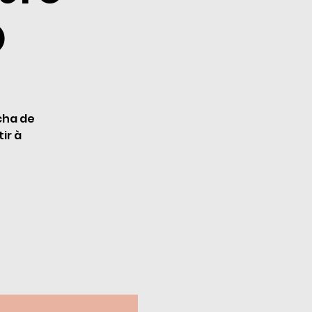
O
cha de
ir à