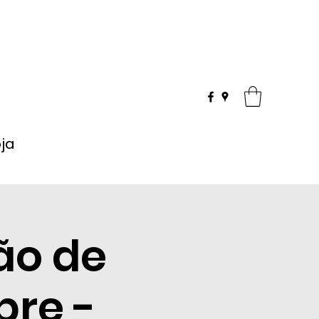
oja
ão de
bre -