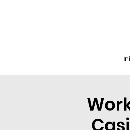
In
Work
Casi