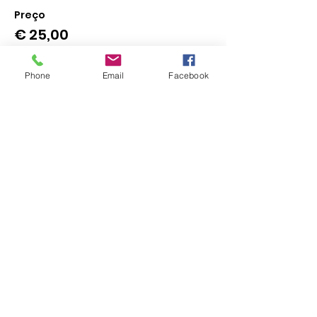
Preço
€ 25,00
Phone
Email
Facebook
Esse evento está esgotado.
Todos P'ra Mesa
Inscrição Newsletter
Formulário de inscrição