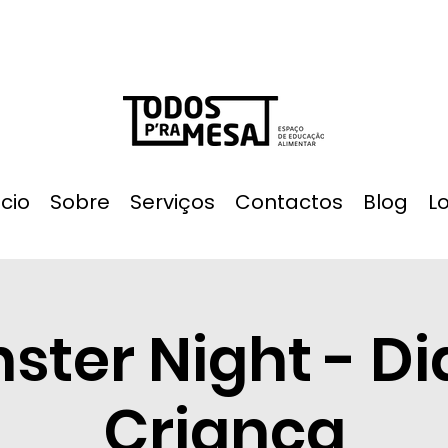
ício
Sobre
Serviços
Contactos
Blog
L
ster Night - Di
Criança