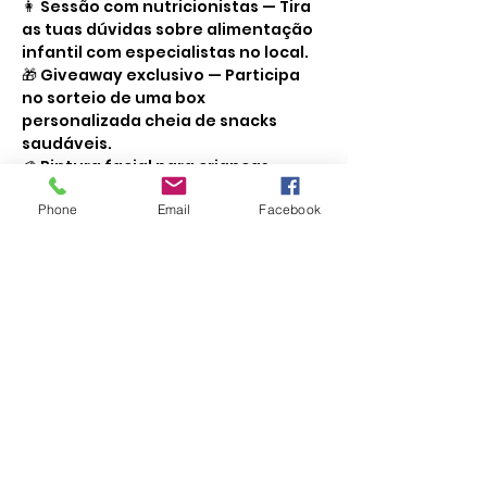
👩 ‍Sessão com nutricionistas — Tira 
as tuas dúvidas sobre alimentação 
infantil com especialistas no local.
🎁 Giveaway exclusivo — Participa 
no sorteio de uma box 
personalizada cheia de snacks 
saudáveis.
🎨 Pintura facial para crianças — 
Torna a tarde ainda mais mágica 
Phone
Email
Facebook
com rostos pintados.
🎈 Balões divertidos — Diversão 
garantida para os mais pequenos!