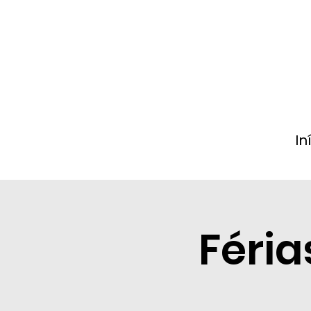
In
Féria