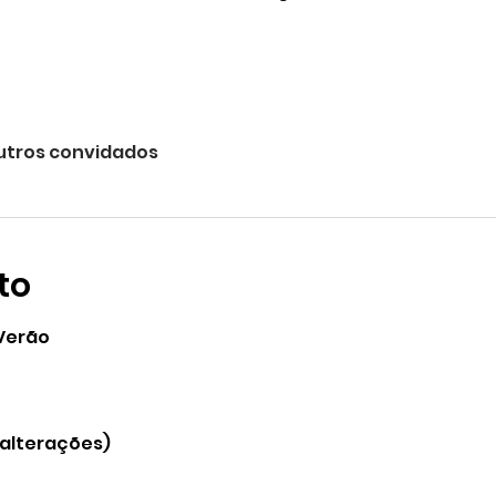
utros convidados
to
Verão
 alterações)