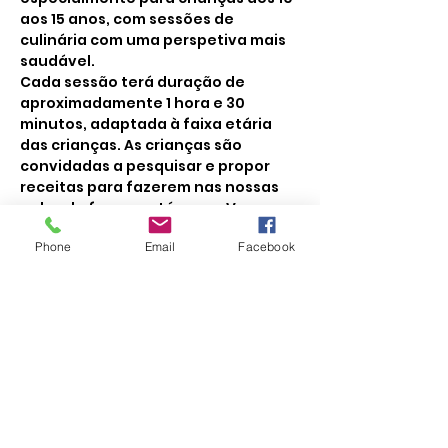
aos 15 anos, com sessões de 
culinária com uma perspetiva mais 
saudável.
Cada sessão terá duração de 
aproximadamente 1 hora e 30 
minutos, adaptada à faixa etária 
das crianças. As crianças são 
convidadas a pesquisar e propor 
receitas para fazerem nas nossas 
aulas de forma autónoma. Vamos a 
isso!
Phone
Email
Facebook
Inscrição 40€
Mensalidade 45€ 
Trimestre 130€