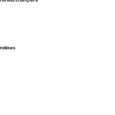
ia das crianças e 
nálises.