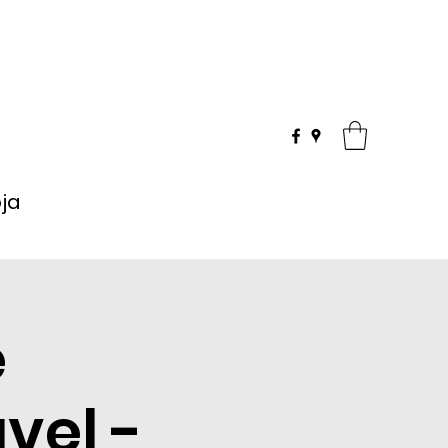
oja
e
vel -