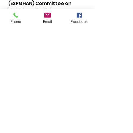
(ESPGHAN) Committee on 
Nutrition. J Pediatr 
Gastroenterol Nutr. 2017; 
Phone
Email
Facebook
64(1):119-32.
Associação Portuguesa de 
Nutrição. Alimentação nos 
primeiros 1000 dias de vida: um 
presente para o futuro. E-book 
n.o 53. Porto: Associação 
Portuguesa de Nutrição; 2019.
Direção Geral de Saúde. 
Alimentação Saudável dos 0 
aos 6. Orientações para 
profissionais e educadores. 
Direção-Geral da Saúde, 2019.