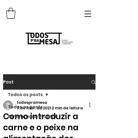
Post
Todos os posts
todospramesa
Todos os posts
11 de mar. de 2021
2 min de leitura
Como introduzir a
Alimentação Infantil
carne e o peixe na