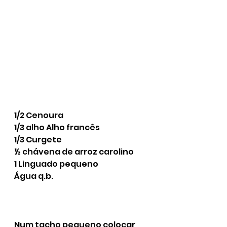
1/2 Cenoura
1/3 alho Alho francês
1/3 Curgete
½ chávena de arroz carolino
1 Linguado pequeno
Água q.b.
Num tacho pequeno colocar 