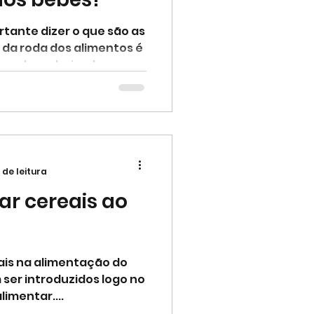
rtante dizer o que são as
 da roda dos alimentos é
ou desvalorizado...
 de leitura
r cereais ao
ais na alimentação do
ser introduzidos logo no
limentar....