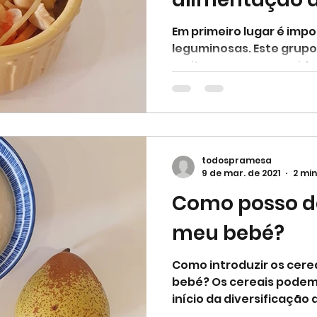
Em primeiro lugar é impo
leguminosas. Este grupo
muitas vezes esquecido 
todospramesa
9 de mar. de 2021
2 min
Como posso da
meu bebé?
Como introduzir os cere
bebé? Os cereais podem 
início da diversificação a