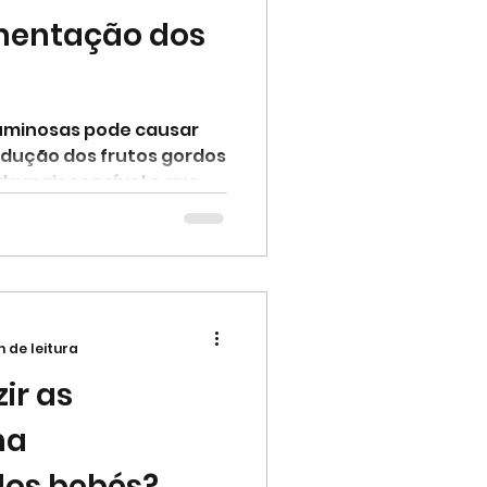
mentação dos
guminosas pode causar
odução dos frutos gordos
 mais sensível e que...
n de leitura
ir as
na
dos bebés?