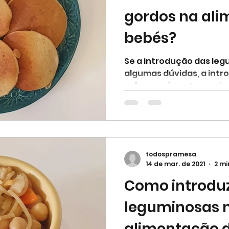
gordos na ali
bebés?
Se a introdução das le
algumas dúvidas, a intr
acho que é um tema ainda
todospramesa
14 de mar. de 2021
2 mi
Como introduz
leguminosas 
alimentação 