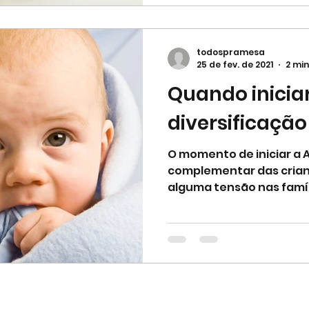
todospramesa
25 de fev. de 2021
2 min
Quando inicia
diversificação
O momento de iniciar a
complementar das crian
alguma tensão nas famíl
social que é...