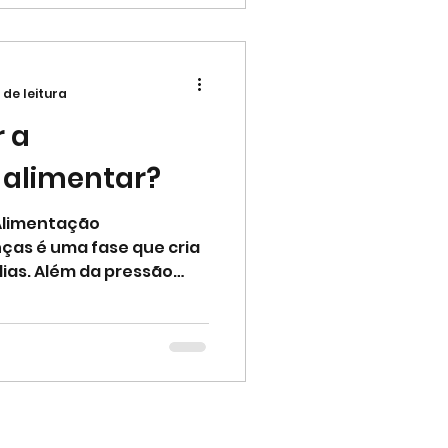
 de leitura
r a
 alimentar?
 Alimentação
ças é uma fase que cria
ias. Além da pressão