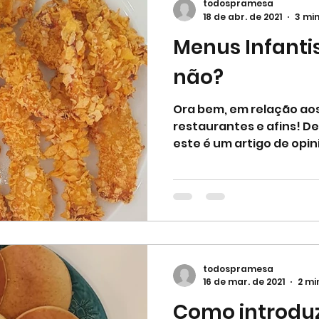
todospramesa
18 de abr. de 2021
3 min
Menus Infanti
não?
Ora bem, em relação aos
restaurantes e afins! D
este é um artigo de opini
todospramesa
16 de mar. de 2021
2 mi
Como introduzi